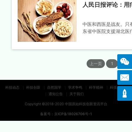
人民日报评论：用
中医和西医是战友。只
东省中医院支援湖北医疗
上一页
1
2
科技动态
科技创新
自然国学
学术争鸣
科学精神
科技政策
通知公告
关于我们
Copyright ©2018-2020 中国原始科技创新资讯平台
备案号：
京ICP备18026706号-1