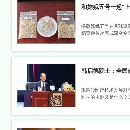
和嫦娥五号一起“
搭载嫦娥五号在月球遨游
稻育种首次完成深空空间
韩启德院士：全民
现阶段医疗技术发展对
医学的本源又是什么？ 