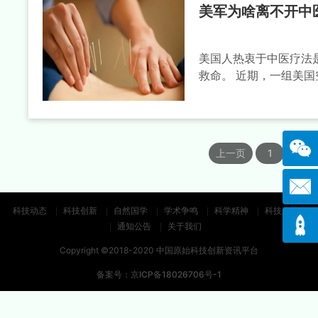
美军为啥离不开中
美国人热衷于中医疗法
救命。 近期，一组美国
上一页
1
2
科技动态
科技创新
自然国学
学术争鸣
科学精神
科技政策
通知公告
关于我们
Copyright ©2018-2020 中国原始科技创新资讯平台
备案号：
京ICP备18026706号-1