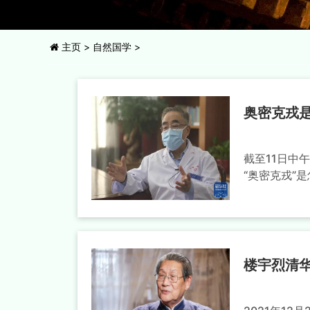
主页
>
自然国学
>
奥密克戎是
截至11日中
“奥密克戎”是
楼宇烈清