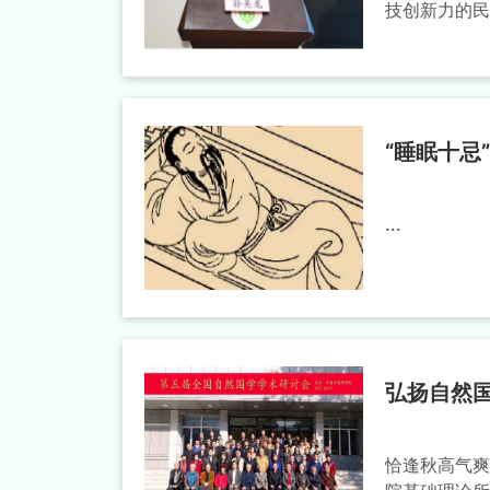
技创新力的民
“睡眠十忌”
...
弘扬自然
恰逢秋高气爽