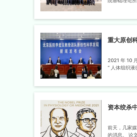
院基础理论所
重大原创
2021 年 
“ 人体组织液
资本绞杀
前天，几家媒
的消息。 论