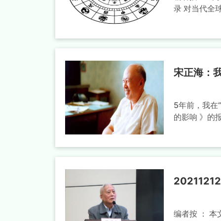
录 对当代全
宋正海：
5年前，我在
的影响 》的
20211
编者按 ： 