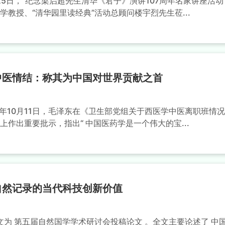
2月25日，“纪念梁启超先生清华《君子》演讲107周年名家讲座活动
学教授、“清华园里读经典”活动总顾问楼宇烈先生莅...
中医情结：称其为中国对世界贡献之首
58 年10月11日，毛泽东在《卫生部党组关于西医学中医离职班情
上作出重要批示，指出“ 中国医药学是一个伟大的宝...
自然记录的当代科技创新价值
本文为 第五届自然国学学术研讨会投稿论文 。全文主要论述了 中